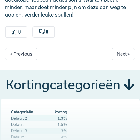
minder, maar doet minder pijn om deze dan weg te
gooien. verder leuke spullen!
0
0
« Previous
Next »
Kortingcategorieën
Categorieën
korting
Default 2
1.3%
Default
1.5%
Default 3
3%
Default 1
4%