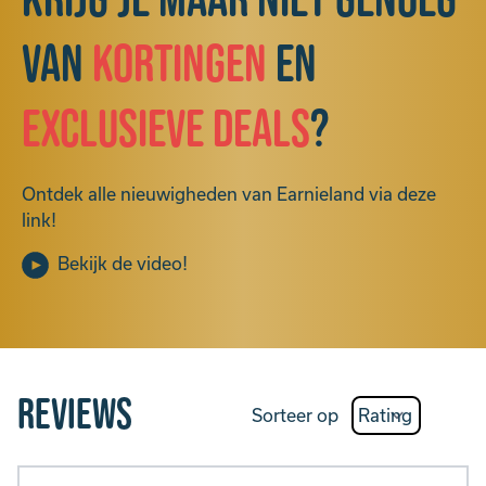
Krijg je maar niet genoeg
van
kortingen
en
exclusieve deals
?
Ontdek alle nieuwigheden van Earnieland via deze
link!
Bekijk de video!
Reviews
Sorteer op