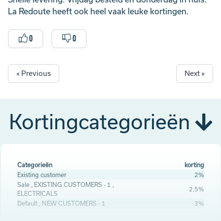
La Redoute heeft ook heel vaak leuke kortingen.
0
0
« Previous
Next »
Kortingcategorieën
Categorieën
korting
Existing customer
2%
Sale , EXISTING CUSTOMERS - 1 ,
2.5%
ELECTRICALS
Default , NEW CUSTOMERS - 1
3%