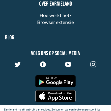
over Earnieland
Hoe werkt het?
Browser extensie
Blog
volg ons op social media
Algemene Voorwaarden
Earnieland maakt gebruik van cookies. Zo kunnen we een leuke en persoonlijke