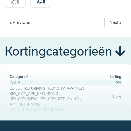
0
0
« Previous
Next »
Kortingcategorieën
Categorieën
korting
INSTALL
0%
Default , RETURNING , KEY_CITY_APP_NEW ,
KEY_CITY_APP_RETURNING ,
1.5%
KEY_CITY_NEW , KEY_CITY_RETURNING ,
APP_RETURNING
KEY_SUPPLY_APP_RETURNING ,
2%
KEY_SUPPLY_RETURNING
NEW , APP_NEW
3%
KEY_SUPPLY_APP_NEW , KEY_SUPPLY_NEW
6%