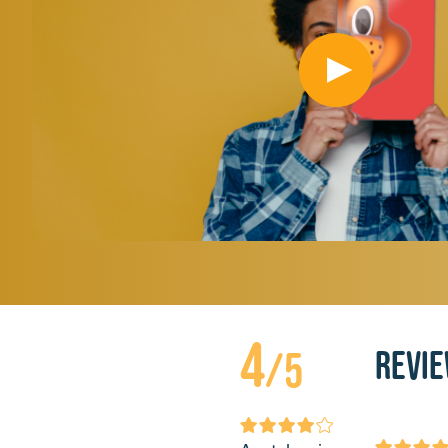
4
Revi
/5