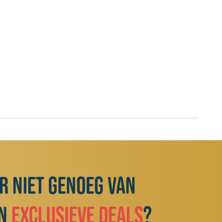
ar niet genoeg van
n
exclusieve deals
?