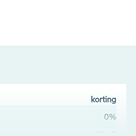
korting
0%
€2.45