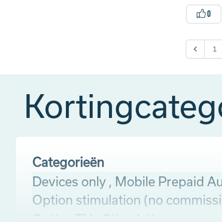
0
1
Kortingcateg
Categorieën
Devices only , Mobile Prepaid Au
Option stimulation (no commiss
Option TV - Stimulation