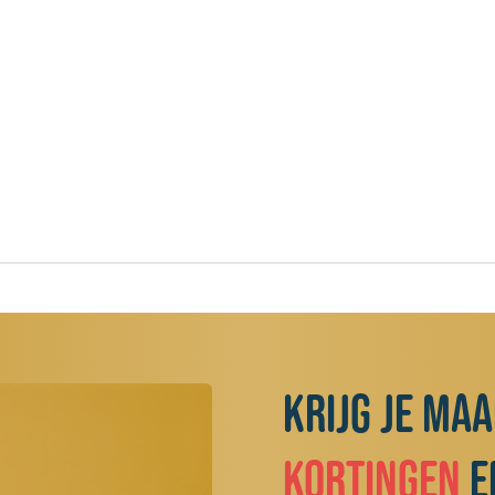
Krijg je ma
kortingen
e