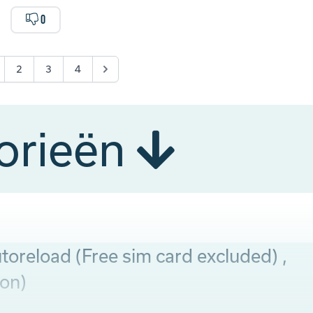
0
2
3
4
orieën
toreload (Free sim card excluded) ,
ion)