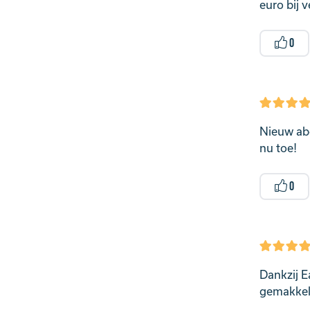
euro bij
0
Nieuw abo
nu toe!
0
Dankzij E
gemakkeli