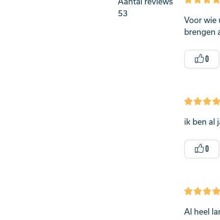
Aantal reviews
53
Voor wie 
brengen a
0
ik ben al 
0
Al heel l