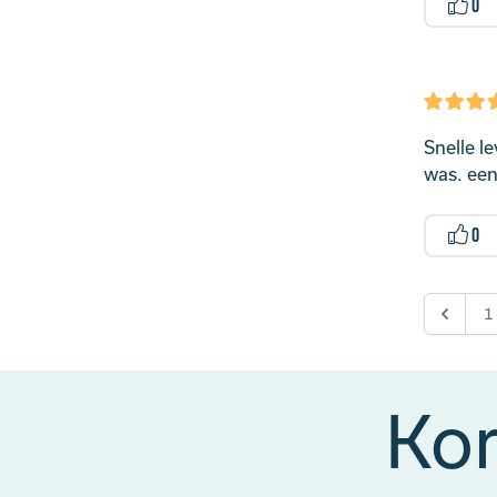
0
Snelle l
was. een
0
1
Kor