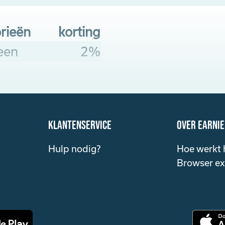
rieën
korting
een
2%
klantenservice
over Earni
Hulp nodig?
Hoe werkt 
Browser ex