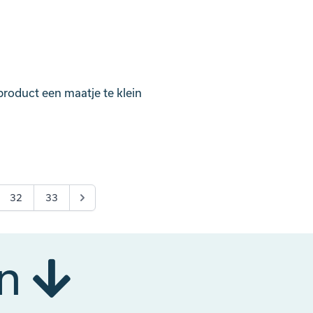
product een maatje te klein
32
33
ën