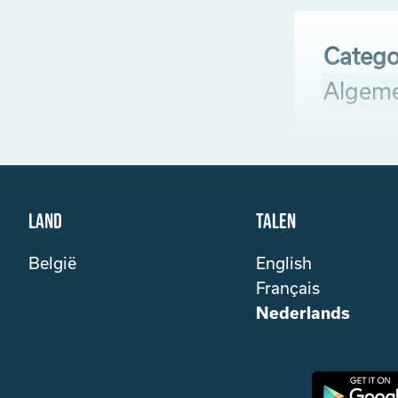
Catego
Algem
Land
Talen
België
English
Français
Nederlands