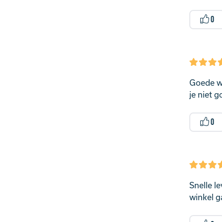
0
Goede we
je niet 
0
Snelle le
winkel g