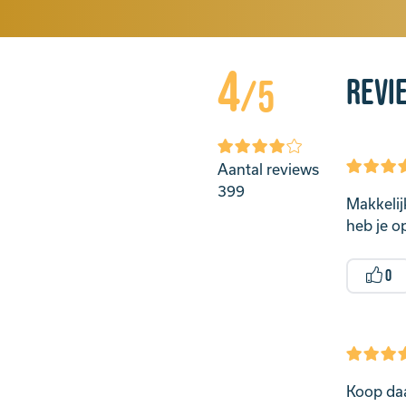
4
Revi
/5
Aantal reviews
399
Makkelij
heb je o
0
Koop daar