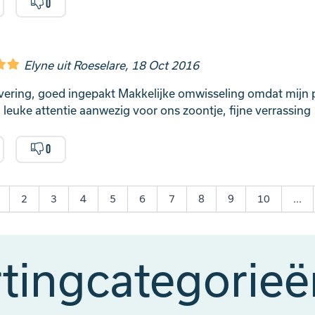
0
Elyne uit Roeselare, 18 Oct 2016
evering, goed ingepakt Makkelijke omwisseling omdat mijn 
 leuke attentie aanwezig voor ons zoontje, fijne verrassing
0
2
3
4
5
6
7
8
9
10
...
tingcategorie