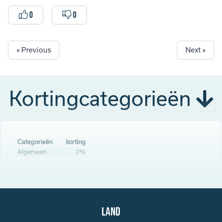
0
0
« Previous
Next »
Kortingcategorieën
Categorieën
korting
Algemeen
2%
Land